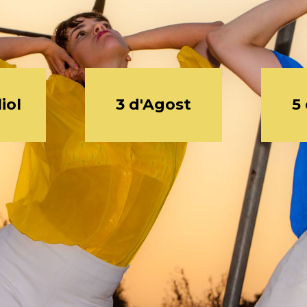
iol
3 d'Agost
5