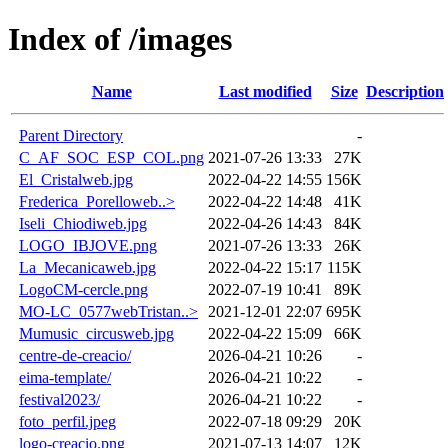
Index of /images
Name
Last modified
Size
Description
Parent Directory
-
C_AF_SOC_ESP_COL.png
2021-07-26 13:33
27K
El_Cristalweb.jpg
2022-04-22 14:55
156K
Frederica_Porelloweb..>
2022-04-22 14:48
41K
Iseli_Chiodiweb.jpg
2022-04-26 14:43
84K
LOGO_IBJOVE.png
2021-07-26 13:33
26K
La_Mecanicaweb.jpg
2022-04-22 15:17
115K
LogoCM-cercle.png
2022-07-19 10:41
89K
MO-LC_0577webTristan..>
2021-12-01 22:07
695K
Mumusic_circusweb.jpg
2022-04-22 15:09
66K
centre-de-creacio/
2026-04-21 10:26
-
eima-template/
2026-04-21 10:22
-
festival2023/
2026-04-21 10:22
-
foto_perfil.jpeg
2022-07-18 09:29
20K
logo-creacio.png
2021-07-13 14:07
12K