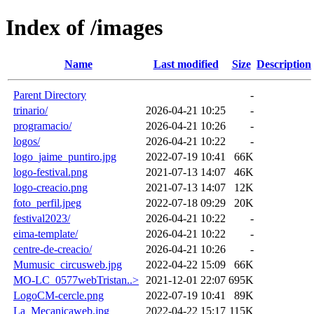
Index of /images
Name
Last modified
Size
Description
Parent Directory
-
trinario/
2026-04-21 10:25
-
programacio/
2026-04-21 10:26
-
logos/
2026-04-21 10:22
-
logo_jaime_puntiro.jpg
2022-07-19 10:41
66K
logo-festival.png
2021-07-13 14:07
46K
logo-creacio.png
2021-07-13 14:07
12K
foto_perfil.jpeg
2022-07-18 09:29
20K
festival2023/
2026-04-21 10:22
-
eima-template/
2026-04-21 10:22
-
centre-de-creacio/
2026-04-21 10:26
-
Mumusic_circusweb.jpg
2022-04-22 15:09
66K
MO-LC_0577webTristan..>
2021-12-01 22:07
695K
LogoCM-cercle.png
2022-07-19 10:41
89K
La_Mecanicaweb.jpg
2022-04-22 15:17
115K