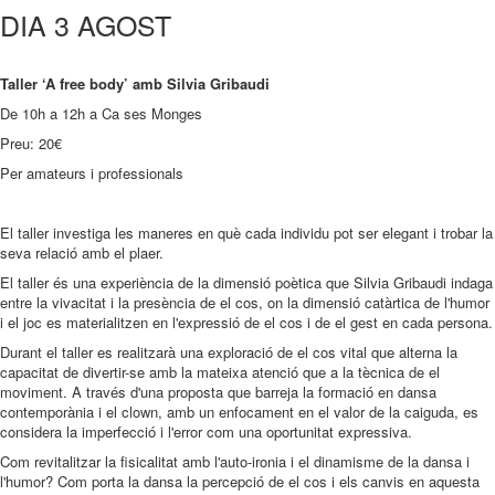
DIA 3 AGOST
Taller ‘A free body’ amb Silvia Gribaudi
De 10h a 12h a Ca ses Monges
Preu: 20€
Per amateurs i professionals
El taller investiga les maneres en què cada individu pot ser elegant i trobar la
seva relació amb el plaer.
El taller
és una experiència de la dimensió poètica que Silvia Gribaudi indaga
entre la vivacitat i la presència de el cos, on la dimensió catàrtica de l'humor
i el joc es materialitzen en l'expressió de el cos i de el gest en cada persona.
Durant el taller es realitzarà una exploració de el cos vital que alterna la
capacitat de divertir-se amb la mateixa atenció que a la tècnica de el
moviment. A través d'una proposta que barreja la formació en dansa
contemporània i el clown, amb un enfocament en el valor de la caiguda, es
considera la imperfecció i l'error com una oportunitat expressiva.
Com revitalitzar la fisicalitat amb l'auto-ironia i el dinamisme de la dansa i
l'humor? Com porta la dansa la percepció de el cos i els canvis en aquesta