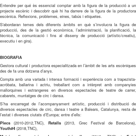
Entendre per qué ès essencial comptar amb la figura de la producció a un
projecte escènic i descobrir què hi ha darrere de la figura de la productora
escènica. Reflexions, problemes, eines, tabús i etiquetes.
S'abordaran temes dels diferents àmbits en què s’involucra la figura de
producció, des de la gestió econòmica, l’administració, la planificació, la
tècnica, la comunicació i fins al disseny de producció (artístic/creatiu),
executiu i en gira).
BIOGRAFIA
Gestora cultural i productora especialitzada en l’àmbit de les arts escèniques
des de fa una dotzena d’anys.
Compta amb una variada i intensa formació i experiència com a trapezista-
acròbata, ballarina i actriu, treballant com a intèrpret amb companyies
mallorquines i estrangeres en diversos espectacles de teatre de carrer,
cabarets, muntatges de circ i dansa.
S’ha encarregat de l’acompanyament artístic, producció i distribució de
diversos espectacles de circ, dansa i teatre a Balears, Catalunya, resta de
l’estat i diverses ciutats d’Europa; entre d’ells:
Plecs
(2010-2012,TNC),
Retalls
(2013, Grec Festival de Barcelona)
Youth#4
(2018,TNC),