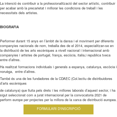
La intenció és contribuir a la professionalització del sector artístic, contribuir
per acabar amb la precarietat i millorar les condicions de treball i les
necessitats dels artistes.
BIOGRAFIA
Performer durant 15 anys en l’àmbit de la dansa i el moviment per diferents
companyies nacionals de nom, treballa des de el 2014, especialitzan-se en
la distribució de les arts escèniques a nivell nacional i internacional amb
companyies i artistes de portugal, frança, escòcia, italia,i republica txeca
entre d’altres.
Ha realitzat formacions individuals i generals a espanya, catalunya, escòcia i
noruèga, entre d’altres.
També és una de les fundadores de la CDAEC (Col.lectiu de distribuidores
d’arts escèniques
de catalunya) que lluita pels drets i les millores laborals d’aquest sector, i ha
sigut seleccionat com a jurat internacional per la convocatoria 2021 de
perform europe per projectes per la millora de la xarxa de distribució europea.
FORMULARI D'INSCRIPCIÓ