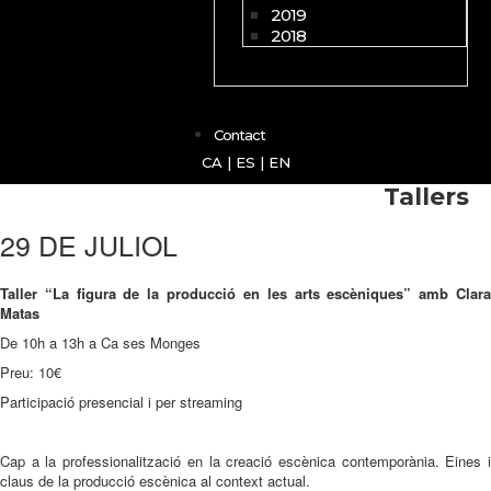
2019
2018
Contact
CA
|
ES
|
EN
Tallers
29 DE JULIOL
Taller “La figura de la producció en les arts escèniques” amb Clara
Matas
De 10h a 13h a Ca ses Monges
Preu: 10€
Participació presencial i per streaming
Cap a la professionalització en la creació escènica contemporània. Eines i
claus de la producció escènica al context actual.