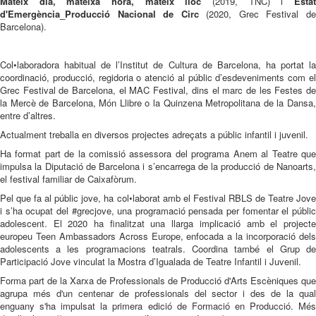
Mateix dia, mateixa hora, mateix lloc
(2019, TNC) i
Esta
d'Emergència_Producció Nacional de Circ
(2020, Grec Festival d
Barcelona).
Col•laboradora habitual de l’Institut de Cultura de Barcelona, ha portat la
coordinació, producció, regidoria o atenció al públic d’esdeveniments com el
Grec Festival de Barcelona, el MAC Festival, dins el marc de les Festes de
la Mercè de Barcelona, Món Llibre o la Quinzena Metropolitana de la Dansa,
entre d’altres.
Actualment treballa en diversos projectes adreçats a públic infantil i juvenil.
Ha format part de la comissió assessora del programa Anem al Teatre que
impulsa la Diputació de Barcelona i s’encarrega de la producció de Nanoarts,
el festival familiar de Caixafòrum.
Pel que fa al públic jove, ha col•laborat amb el Festival RBLS de Teatre Jove
i s’ha ocupat del #grecjove, una programació pensada per fomentar el públic
adolescent. El 2020 ha finalitzat una llarga implicació amb el projecte
europeu Teen Ambassadors Across Europe, enfocada a la incorporació dels
adolescents a les programacions teatrals. Coordina també el Grup de
Participació Jove vinculat la Mostra d’Igualada de Teatre Infantil i Juvenil.
Forma part de la Xarxa de Professionals de Producció d'Arts Escèniques que
agrupa més d'un centenar de professionals del sector i des de la qual
enguany s'ha impulsat la primera edició de Formació en Producció. Més