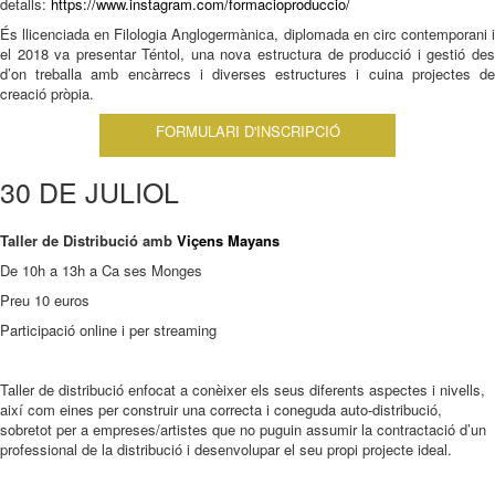
detalls:
https://www.instagram.com/formacioproduccio/
És llicenciada en Filologia Anglogermànica, diplomada en circ contemporani i
el 2018 va presentar Téntol, una nova estructura de producció i gestió des
d’on treballa amb encàrrecs i diverses estructures i cuina projectes de
creació pròpia.
FORMULARI D'INSCRIPCIÓ
30 DE JULIOL
Taller de Distribució amb
Viçens Mayans
De 10h a 13h a Ca ses Monges
Preu 10 euros
Participació online i per streaming
Taller de distribució enfocat a conèixer els seus diferents aspectes i nivells,
així com eines per construir una correcta i coneguda auto-distribució,
sobretot per a empreses/artistes que no puguin assumir la contractació d’un
professional de la distribució i desenvolupar el seu propi projecte ideal.