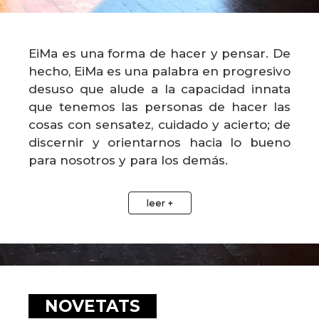
EiMa es una forma de hacer y pensar. De
hecho, EiMa es una palabra en progresivo
desuso que alude a la capacidad innata
que tenemos las personas de hacer las
cosas con sensatez, cuidado y acierto; de
discernir y orientarnos hacia lo bueno
para nosotros y para los demás.
Y así , queremos revisar y discernir los
aciertos, las voces escuchadas de otros
leer +
artistas, las correcciones obligadas de los
procesos creativos, los dibujos
coreográficos, los silencios, las
improvisaciones, los textos, los impulsos,
los estímulos visuales y sonoros que nos
NOVETATS
han nutrido, las creaciones realizadas con