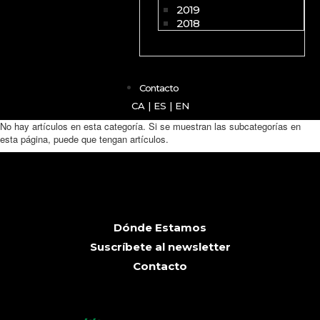
2019
2018
Contacto
CA
|
ES
|
EN
No hay artículos en esta categoría. Si se muestran las subcategorías en
esta página, puede que tengan artículos.
Dónde Estamos
Suscríbete al newsletter
Contacto