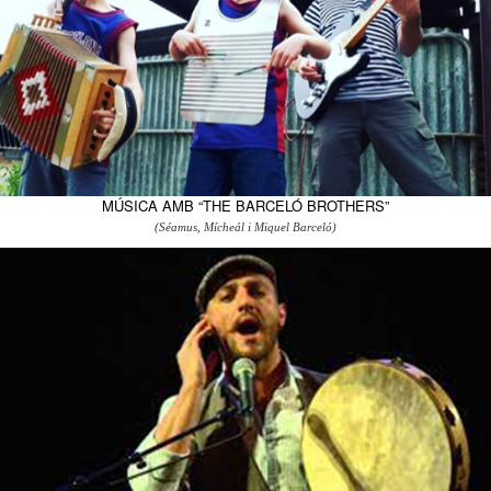
MÚSICA AMB “THE BARCELÓ BROTHERS”
(Séamus, Mícheál i Miquel Barceló)