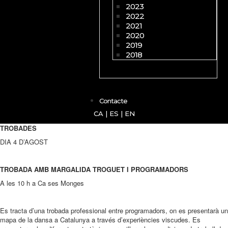
2023
2022
2021
2020
2019
2018
Contacte
CA
|
ES
|
EN
TROBADES
DIA 4 D’AGOST
TROBADA AMB MARGALIDA TROGUET I PROGRAMADORS
A les 10 h a Ca ses Monges
Es tracta d’una trobada professional entre programadors, on es presentarà un
mapa de la dansa a Catalunya a través d’experiències viscudes. Es