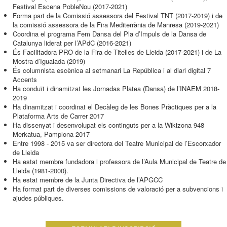
Festival Escena PobleNou (2017-2021)
Forma part de la Comissió assessora del Festival TNT (2017-2019) i de
la comissió assessora de la Fira Mediterrània de Manresa (2019-2021)
Coordina el programa Fem Dansa del Pla d’Impuls de la Dansa de
Catalunya liderat per l’APdC (2016-2021)
És Facilitadora PRO de la Fira de Titelles de Lleida (2017-2021) i de La
Mostra d’Igualada (2019)
És columnista escènica al setmanari La República i al diari digital 7
Accents
Ha conduït i dinamitzat les Jornadas Platea (Dansa) de l’INAEM 2018-
2019
Ha dinamitzat i coordinat el Decàleg de les Bones Pràctiques per a la
Plataforma Arts de Carrer 2017
Ha dissenyat i desenvolupat els continguts per a la Wikizona 948
Merkatua, Pamplona 2017
Entre 1998 - 2015 va ser directora del Teatre Municipal de l’Escorxador
de Lleida
Ha estat membre fundadora i professora de l’Aula Municipal de Teatre de
Lleida (1981-2000).
Ha estat membre de la Junta Directiva de l’APGCC
Ha format part de diverses comissions de valoració per a subvencions i
ajudes públiques.