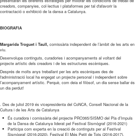
presentaran les diferents estratègies per millorar les condicions de treball de
creadors, companyies, col·lectius i plataformes per tal d'afavorir la
contractació o exhibició de la dansa a Catalunya.
BIOGRAFIA
Margarida Troguet i Taull,
comissària independent de l’àmbit de les arts en
viu.
Desenvolupa continguts, curadories i acompanyaments al voltant del
projecte artístic dels creadors i de les estructures escèniques.
Després de molts anys treballant per les arts escèniques des de
l'administració local ha engegat un projecte personal i independent sobre
l’acompanyament artístic. Perquè, com deia el filòsof, un dia sense ballar és
un dia perdut!
. Des de juliol 2019 és vicepresidenta del CoNCA, Consell Nacional de la
Cultura i de les Arts de Catalunya
És curadora i comissària del projecte PRO365/SISMO del Pla d’Impuls
de la Dansa de Catalunya liderat pel Festival Sismògraf (2016-2021)
Participa com experta en la creació de continguts per al Festival
Sismògraf (2016-2020), Festival El Més Petit de Tots (2016-2017),