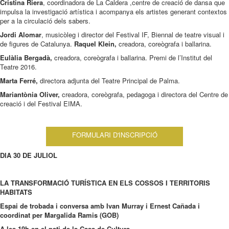
Cristina Riera
, coordinadora de La Caldera ,centre de creació de dansa que
impulsa la investigació artística i acompanya els artistes generant contextos
per a la circulació dels sabers.
Jordi Alomar
, musicòleg i director del Festival IF, Biennal de teatre visual i
de figures de Catalunya.
Raquel Klein,
creadora, coreògrafa i ballarina.
Eulàlia Bergadà,
creadora, coreògrafa i ballarina. Premi de l’Institut del
Teatre 2016.
Marta Ferré,
directora adjunta del Teatre Principal de Palma.
Mariantònia Oliver,
creadora, coreògrafa, pedagoga i directora del Centre de
creació i del Festival EIMA.
FORMULARI D'INSCRIPCIÓ
DIA 30 DE JULIOL
LA TRANSFORMACIÓ TURÍSTICA EN ELS COSSOS I TERRITORIS
HABITATS
Espai de trobada i conversa amb Ivan Murray i Ernest Cañada i
coordinat per Margalida Ramis (GOB)
A les 19h en el pati de la Casa de Cultura.