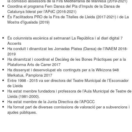
la comissió assessora de la Fira Mediterrània de Manresa (2019-2021)
Coordina el programa Fem Dansa del Pla d’Impuls de la Dansa de
Catalunya liderat per l’APdC (2016-2021)
És Facilitadora PRO de la Fira de Titelles de Lleida (2017-2021) i de La
Mostra d’Igualada (2019)
És columnista escènica al setmanari La República i al diari digital 7
Accents
Ha conduït i dinamitzat les Jornadas Platea (Dansa) de l’INAEM 2018-
2019
Ha dinamitzat i coordinat el Decàleg de les Bones Pràctiques per a la
Plataforma Arts de Carrer 2017
Ha dissenyat i desenvolupat els continguts per a la Wikizona 948
Merkatua, Pamplona 2017
Entre 1998 - 2015 va ser directora del Teatre Municipal de l’Escorxador
de Lleida
Ha estat membre fundadora i professora de l’Aula Municipal de Teatre de
Lleida (1981-2000).
Ha estat membre de la Junta Directiva de l’APGCC
Ha format part de diverses comissions de valoració per a subvencions i
ajudes públiques.