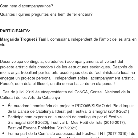
Com hem d’acompanyar-nos?
Quantes i quines preguntes ens hem de fer encara?
PARTICIPANTS:
Margarida Troguet i Taull
, comissària independent de l’àmbit de les arts en
viu.
Desenvolupa continguts, curadories i acompanyaments al voltant del
projecte artístic dels creadors i de les estructures escèniques. Després de
molts anys treballant per les arts escèniques des de l'administració local ha
engegat un projecte personal i independent sobre l’acompanyament artístic.
Perquè, com deia el filòsof, un dia sense ballar és un dia perdut!
. Des de juliol 2019 és vicepresidenta del CoNCA, Consell Nacional de la
Cultura i de les Arts de Catalunya
És curadora i comissària del projecte PRO365/SISMO del Pla d’Impuls
de la Dansa de Catalunya liderat pel Festival Sismògraf (2016-2021)
Participa com experta en la creació de continguts per al Festival
Sismògraf (2016-2020), Festival El Més Petit de Tots (2016-2017),
Festival Escena PobleNou (2017-2021)
Forma part de la Comissió assessora del Festival TNT (2017-2019) i de