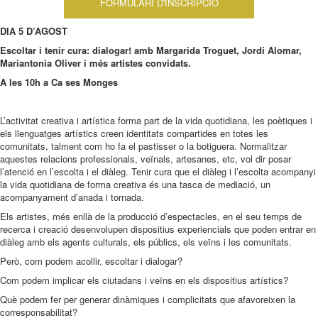
FORMULARI D'INSCRIPCIÓ
DIA 5 D’AGOST
Escoltar i tenir cura: dialogar!
amb Margarida Troguet, Jordi Alomar,
Mariantonia Oliver i més artistes convidats.
A les 10h a Ca ses Monges
L’activitat creativa i artística forma part de la vida quotidiana, les poètiques i
els llenguatges artístics creen identitats compartides en totes les
comunitats, talment com ho fa el pastisser o la botiguera. Normalitzar
aquestes relacions professionals, veïnals, artesanes, etc, vol dir posar
l’atenció en l’escolta i el diàleg. Tenir cura que el diàleg i l’escolta acompanyi
la vida quotidiana de forma creativa és una tasca de mediació, un
acompanyament d’anada i tornada.
Els artistes, més enllà de la producció d’espectacles, en el seu temps de
recerca i creació desenvolupen dispositius experiencials que poden entrar en
diàleg amb els agents culturals, els públics, els veïns i les comunitats.
Però, com podem acollir, escoltar i dialogar?
Com podem implicar els ciutadans i veïns en els dispositius artístics?
Què podem fer per generar dinàmiques i complicitats que afavoreixen la
corresponsabilitat?