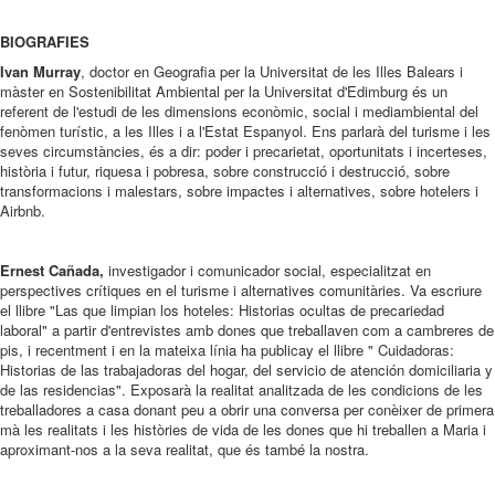
BIOGRAFIES
Ivan Murray
, doctor en Geografia per la Universitat de les Illes Balears i
màster en Sostenibilitat Ambiental per la Universitat d'Edimburg és un
referent de l'estudi de les dimensions econòmic, social i mediambiental del
fenòmen turístic, a les Illes i a l'Estat Espanyol. Ens parlarà del turisme i les
seves circumstàncies, és a dir: poder i precarietat, oportunitats i incerteses,
història i futur, riquesa i pobresa, sobre construcció i destrucció, sobre
transformacions i malestars, sobre impactes i alternatives, sobre hotelers i
Airbnb.
Ernest Cañada,
investigador i comunicador social, especialitzat en
perspectives crítiques en el turisme i alternatives comunitàries. Va escriure
el llibre "Las que limpian los hoteles: Historias ocultas de precariedad
laboral" a partir d'entrevistes amb dones que treballaven com a cambreres de
pis, i recentment i en la mateixa línia ha publicay el llibre " Cuidadoras:
Historias de las trabajadoras del hogar, del servicio de atención domiciliaria y
de las residencias". Exposarà la realitat analitzada de les condicions de les
treballadores a casa donant peu a obrir una conversa per conèixer de primera
mà les realitats i les històries de vida de les dones que hi treballen a Maria i
aproximant-nos a la seva realitat, que és també la nostra.