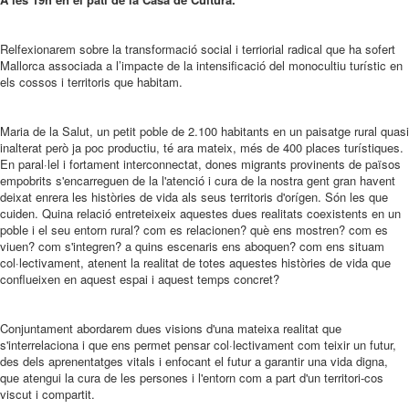
Relfexionarem sobre la transformació social i terriorial radical que ha sofert
Mallorca associada a l’impacte de la intensificació del monocultiu turístic en
els cossos i territoris que habitam.
Maria de la Salut, un petit poble de 2.100 habitants en un paisatge rural quasi
inalterat però ja poc productiu, té ara mateix, més de 400 places turístiques.
En paral·lel i fortament interconnectat, dones migrants provinents de països
empobrits s'encarreguen de la l'atenció i cura de la nostra gent gran havent
deixat enrera les històries de vida als seus territoris d'orígen. Són les que
cuiden. Quina relació entreteixeix aquestes dues realitats coexistents en un
poble i el seu entorn rural? com es relacionen? què ens mostren? com es
viuen? com s'integren? a quins escenaris ens aboquen? com ens situam
col·lectivament, atenent la realitat de totes aquestes històries de vida que
conflueixen en aquest espai i aquest temps concret?
Conjuntament abordarem dues visions d'una mateixa realitat que
s'interrelaciona i que ens permet pensar col·lectivament com teixir un futur,
des dels aprenentatges vitals i enfocant el futur a garantir una vida digna,
que atengui la cura de les persones i l'entorn com a part d'un territori-cos
viscut i compartit.